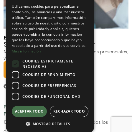
Utilizamos cookies para personalizar el
contenido, los anuncios y analizar nuestro
tráfico. También compartimos información
sobre su uso de nuestro sitio con nuestros
socios de publicidad y análisis, quienes
pueden combinarla con otra información
Bienvenid@ al curso 2025/2026
que les haya proporcionado o que hayan
Suscríbete a nuestra Newsletter
recopilado a partir del uso de sus servicios.
Mantente informado con los últimos cursos presenciales,
Más información
webinars y las últimas novedades.
COOKIES ESTRICTAMENTE
NECESARIAS
Suscribirme
COOKIES DE RENDIMIENTO
COOKIES DE PREFERENCIAS
COOKIES DE FUNCIONALIDAD
Política de Privacidad
Aviso Legal
ACEPTAR TODO
RECHAZAR TODO
Política de Cookies
© 2025 Fundación Dental Española – Todos los
MOSTRAR DETALLES
derechos reservados