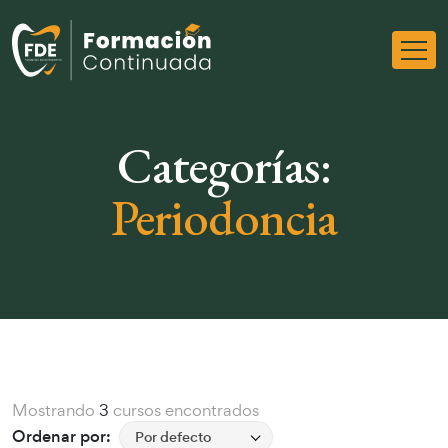
Categorías:
Periodoncia
Mostrando
3
cursos encontrados
Ordenar por:
Por defecto