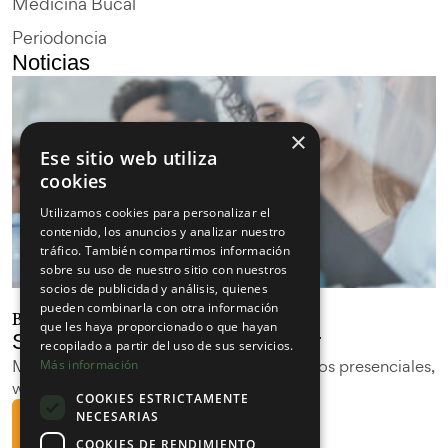
Medicina Bucal
Periodoncia
Noticias
×
Ese sitio web utiliza
cookies
Utilizamos cookies para personalizar el
contenido, los anuncios y analizar nuestro
tráfico. También compartimos información
sobre su uso de nuestro sitio con nuestros
socios de publicidad y análisis, quienes
pueden combinarla con otra información
Bienvenid@ al curso 2025/2026
que les haya proporcionado o que hayan
Suscríbete a nuestra Newsletter
recopilado a partir del uso de sus servicios.
Mantente informado con los últimos cursos presenciales,
Más información
webinars y las últimas novedades.
COOKIES ESTRICTAMENTE
NECESARIAS
Suscribirme
COOKIES DE RENDIMIENTO