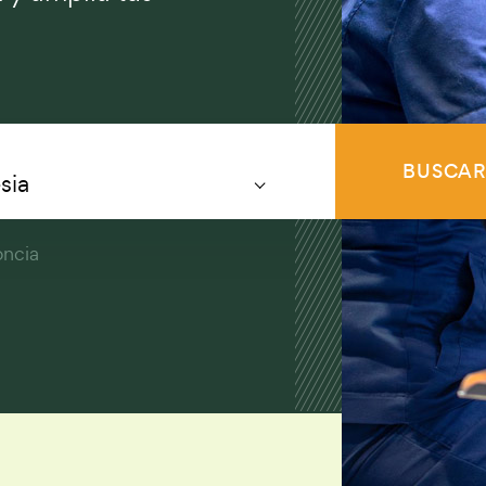
BUSCA
sia
oncia