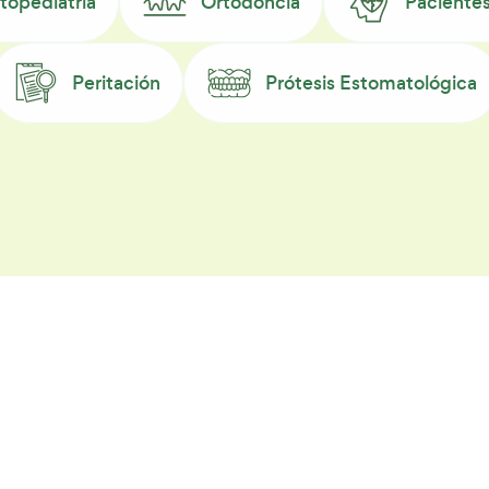
opediatría
Ortodoncia
Paciente
Peritación
Prótesis Estomatológica