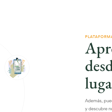
PLATAFORMA
Apre
desd
luga
Además, pued
y descubre nu