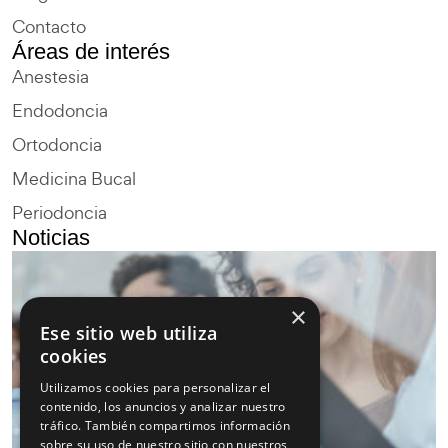
Contacto
Áreas de interés
Anestesia
Endodoncia
Ortodoncia
Medicina Bucal
Periodoncia
Noticias
×
Ese sitio web utiliza
cookies
Utilizamos cookies para personalizar el
contenido, los anuncios y analizar nuestro
tráfico. También compartimos información
sobre su uso de nuestro sitio con nuestros