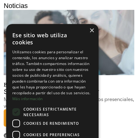
Noticias
×
Ese sitio web utiliza
cookies
Utilizamos cookies para personalizar el
contenido, los anuncios y analizar nuestro
tráfico. También compartimos información
sobre su uso de nuestro sitio con nuestros
socios de publicidad y análisis, quienes
pueden combinarla con otra información
Bienvenid@ al curso 2025/2026
que les haya proporcionado o que hayan
Suscríbete a nuestra Newsletter
recopilado a partir del uso de sus servicios.
Mantente informado con los últimos cursos presenciales,
Más información
webinars y las últimas novedades.
COOKIES ESTRICTAMENTE
NECESARIAS
Suscribirme
COOKIES DE RENDIMIENTO
COOKIES DE PREFERENCIAS