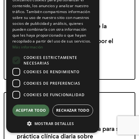
contenido, los anuncios y analizar nuestro
tráfico. También compartimos información
30 de julio de 2025
sobre su uso de nuestro sitio con nuestros
socios de publicidad y análisis, quienes
Actualización en el manejo de la
pueden combinarla con otra información
roncopatía crónica y apnea
que les haya proporcionado o que hayan
obstructiva del sueño (AOS) por el
recopilado a partir del uso de sus servicios.
Más información
dentista en niños y adultos
COOKIES ESTRICTAMENTE
Continuar leyendo
NECESARIAS
COOKIES DE RENDIMIENTO
COOKIES DE PREFERENCIAS
COOKIES DE FUNCIONALIDAD
ACEPTAR TODO
RECHAZAR TODO
29 de agosto de 2025
MOSTRAR DETALLES
¿Qué debería saber el dentista para su
práctica clínica diaria sobre