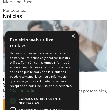
Medicina Bucal
Periodoncia
Noticias
×
Ese sitio web utiliza
cookies
Utilizamos cookies para personalizar el
contenido, los anuncios y analizar nuestro
tráfico. También compartimos información
sobre su uso de nuestro sitio con nuestros
socios de publicidad y análisis, quienes
pueden combinarla con otra información
Bienvenid@ al curso 2025/2026
que les haya proporcionado o que hayan
Suscríbete a nuestra Newsletter
recopilado a partir del uso de sus servicios.
Mantente informado con los últimos cursos presenciales,
Más información
webinars y las últimas novedades.
COOKIES ESTRICTAMENTE
NECESARIAS
Suscribirme