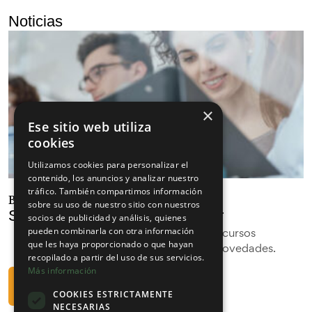
Noticias
×
Ese sitio web utiliza
cookies
Utilizamos cookies para personalizar el
contenido, los anuncios y analizar nuestro
tráfico. También compartimos información
Bienvenid@ al curso 2025/2026
sobre su uso de nuestro sitio con nuestros
Suscríbete a nuestra Newsletter
socios de publicidad y análisis, quienes
Mantente informado con los últimos cursos
pueden combinarla con otra información
que les haya proporcionado o que hayan
presenciales, webinars y las últimas novedades.
recopilado a partir del uso de sus servicios.
Más información
Suscribirme
COOKIES ESTRICTAMENTE
NECESARIAS