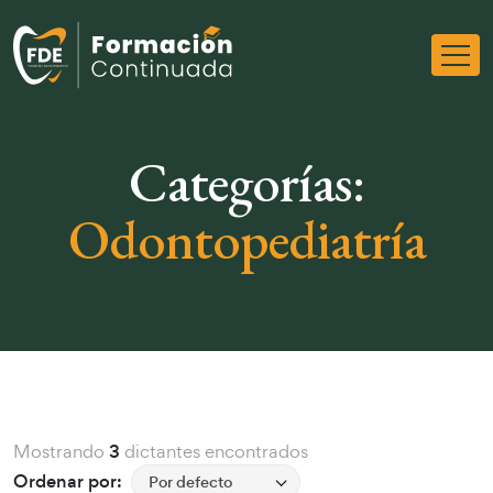
Categorías:
Odontopediatría
Mostrando
3
dictantes encontrados
Ordenar por:
Por defecto